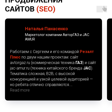
САЙТОВ
(SEO)
Наталья Панасенко
Маркетолог компании АвторГАЗ и JAC
AMUR
Работаем с Сергеем и его командой
Резалт
Плюс
по двум нашим проектам: сайт
avtorgaz.ru (коммерческая техника
ГАЗ
) и сайт
jac-amur.ru (техника китайского бренда
JAC
).
Тематика сложная, B2B, с высокой
конкуренцией и узкой целевой аудиторией —
но ребята отлично справляются.
Сергей с командой сразу погрузились в
Read more
специфику бизнеса, предложили конкретный
план по SEO-оптимизации и начали внедрять
его поэтапно. Сайты «ожили» — пошёл рост