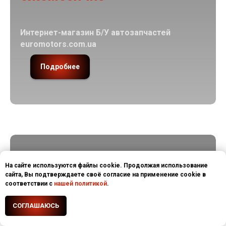
Интернет-магазин Б/У автозапчастей
euromotors.com.ua
Подробнее
Рост посещаемости с 3500
На сайте используются файлы cookie. Продолжая использование
сайта, Вы подтверждаете своё согласие на применение cookie в
до 30000 посетителей
соответствии с
нашей политикой
.
ежемесячно
Обсудим ваш проект?
СОГЛАШАЮСЬ